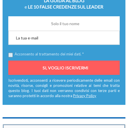
LA GUIDA AL BLOG
e
LE 10 FALSE CREDENZE SUL LEADER
Acconsento al trattamento dei miei dati. *
Iscrivendoti, acconsenti a ricevere periodicamente delle email con
novità, risorse, consigli e promozioni relative ai temi che tratta
questo blog. I tuoi dati non verranno condivisi con terze parti e
saranno protetti in accordo alla nostra
Privacy Policy