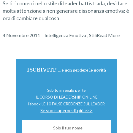
Se ti riconosci nello stile di leader battistrada, devi fare
molta attenzione a non generare dissonanza emotiva: è
ora di cambiare qualcosa!
4 Novembre 2011
Intelligenza Emotiva
,
Stili
Read More
ISCRIVITI!
... e non perdere le novità
Subito in regalo per te
IL CORSO DI LEADERSHIP ON-LINE
l'ebook LE 10 FALSE CREDENZE SUL LEADER
Se vuoi saperne di più >>>