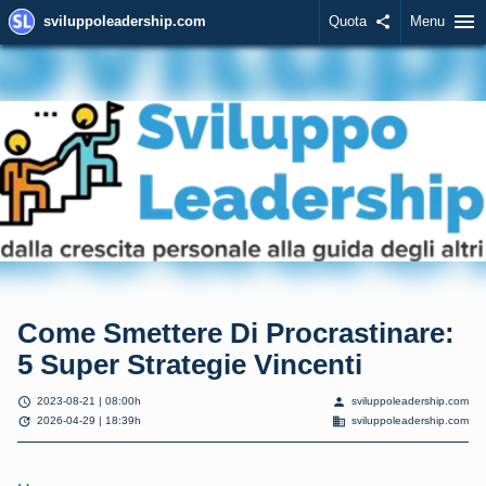
menu
sviluppoleadership.com
Quota
share
Menu
Come Smettere Di Procrastinare:
5 Super Strategie Vincenti
schedule
person
2023-08-21 | 08:00h
sviluppoleadership.com
update
domain
2026-04-29 | 18:39h
sviluppoleadership.com