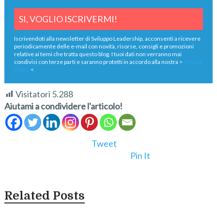
Iscrivendoti alla newsletter di Sviluppo Leadership, acconsenti a ricevere
periodicamente delle e-mail con novità, risorse, consigli e promozioni
relative ai temi che tratta questo blog. I tuoi dati non verranno mai
condivisi con terze parti e saranno protetti in accordo alla nostra >
Privacy
Policy
<
Visitatori
5.288
Aiutami a condividere l'articolo!
Tweet
Pin It
Related Posts