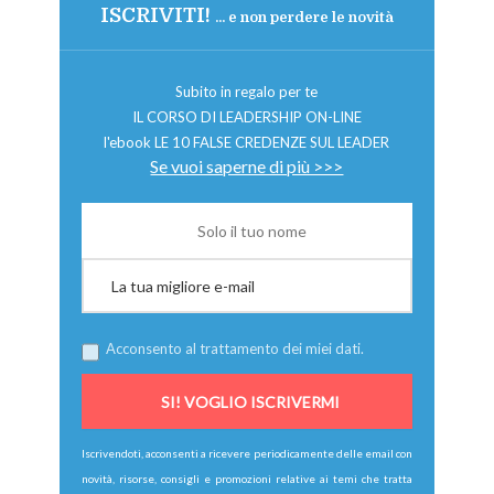
ISCRIVITI!
... e non perdere le novità
Subito in regalo per te
IL CORSO DI LEADERSHIP ON-LINE
l'ebook LE 10 FALSE CREDENZE SUL LEADER
Se vuoi saperne di più >>>
Acconsento al trattamento dei miei dati.
Iscrivendoti, acconsenti a ricevere periodicamente delle email con
novità, risorse, consigli e promozioni relative ai temi che tratta