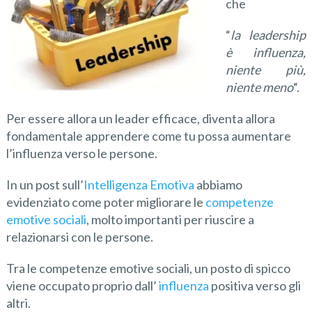
che
“
la leadership
è influenza,
niente più,
niente meno
“.
Per essere allora un leader efficace, diventa allora
fondamentale apprendere come tu possa aumentare
l’influenza verso le persone.
In un post sull’
Intelligenza Emotiva
abbiamo
evidenziato come poter migliorare le
competenze
emotive sociali
, molto importanti per riuscire a
relazionarsi con le persone.
Tra le competenze emotive sociali, un posto di spicco
viene occupato proprio dall’
influenza
positiva verso gli
altri.