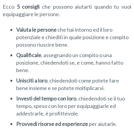
Ecco
5
consigli
che possono aiutarti quando tu vuoi
equipaggiare le persone.
Valuta le persone
che hai intorno ed il loro
potenziale e chiediti in quale posizione e compito
possono riuscire bene.
Qualifica
le
, assegnando un compito o una
posizione, chiedendoti se, e come, hanno fatto
bene.
Unisciti a loro
, chiedendoti come potete fare
bene insieme e se potete moltiplicarvi.
Investi
del
tempo
con loro
, chiedendoti se il tuo
tempo, speso con loro per equipaggiarle ed
addestrarle, è profittevole.
Provvedi risorse ed esperienze
per aiutarle.