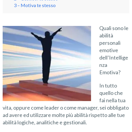
3 – Motiva te stesso
Quali sono le
abilità
personali
emotive
dell’Intellige
nza
Emotiva?
In tutto
quello che
fai nella tua
vita, oppure come leader o come manager, sei obbligato
ad avere ed utilizzare molte più abilità rispetto alle tue
abilità logiche, analitiche e gestionali.