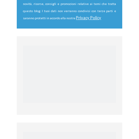
novità, risorse, consigli e promozioni relative ai temi che tratta
questo blog. I tuoi dati non verranno condivisi con terze parti e
Privacy Policy
saranno protetti in accordo alla nostra