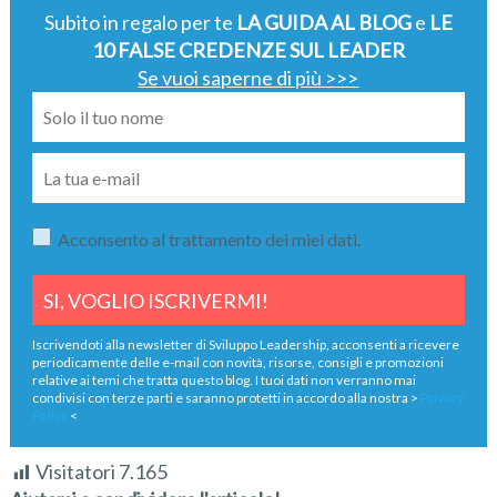
Subito in regalo per te
LA GUIDA AL BLOG
e
LE
10 FALSE CREDENZE SUL LEADER
Se vuoi saperne di più >>>
Acconsento al trattamento dei miei dati.
Iscrivendoti alla newsletter di Sviluppo Leadership, acconsenti a ricevere
periodicamente delle e-mail con novità, risorse, consigli e promozioni
relative ai temi che tratta questo blog. I tuoi dati non verranno mai
condivisi con terze parti e saranno protetti in accordo alla nostra >
Privacy
Policy
<
Visitatori
7.165