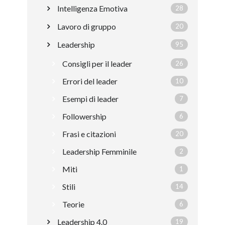
Intelligenza Emotiva
28
Lavoro di gruppo
20
Leadership
95
Consigli per il leader
26
Errori del leader
10
Esempi di leader
7
Followership
6
Frasi e citazioni
20
Leadership Femminile
2
Miti
1
Stili
14
Teorie
6
Leadership 4.0
19