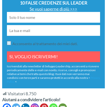
10 FALSE CREDENZE SUL LEADER
Se vuoi saperne di più >>>
Acconsento al trattamento dei miei dati.
Iscrivendoti alla newsletter di Sviluppo Leadership, acconsenti a ricevere
periodicamente delle e-mail con novità, risorse, consigli e promozioni
relative ai temi che tratta questo blog. I tuoi dati non verranno mai
condivisi con terze parti e saranno protetti in accordo alla nostra >
Privacy
Policy
<
Visitatori
8.750
Aiutami a condividere l'articolo!