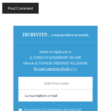
ISCRIVITI!
... e non perdere le novità
Subito in regalo per te
IL CORSO DI LEADERSHIP ON-LINE
l'ebook LE 10 FALSE CREDENZE SUL LEADER
Se vuoi saperne di più >>>
Acconsento al trattamento dei miei dati.