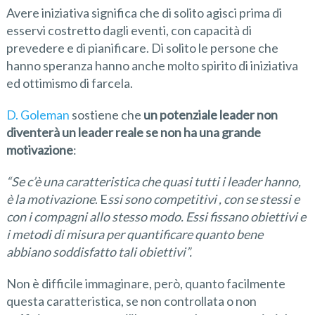
Avere iniziativa significa che di solito agisci prima di
esservi costretto dagli eventi, con capacità di
prevedere e di pianificare. Di solito le persone che
hanno speranza hanno anche molto spirito di iniziativa
ed ottimismo di farcela.
D. Goleman
sostiene che
un potenziale leader non
diventerà un leader reale se non ha una grande
motivazione
:
“
Se c’è una caratteristica che quasi tutti i leader hanno,
è la motivazione
. E
ssi sono competitivi ,
con se stessi e
con i compagni allo stesso modo. Essi fissano obiettivi e
i metodi di misura per quantificare quanto bene
abb
iano soddisfatto tali obiettivi”.
Non è difficile immaginare, però, quanto facilmente
questa caratteristica, se non controllata o non