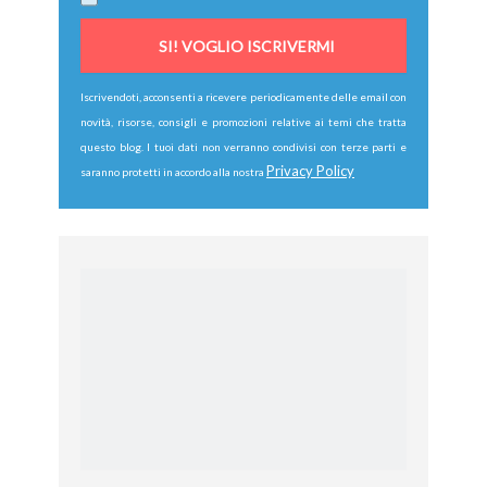
Iscrivendoti, acconsenti a ricevere periodicamente delle email con
novità, risorse, consigli e promozioni relative ai temi che tratta
questo blog. I tuoi dati non verranno condivisi con terze parti e
Privacy Policy
saranno protetti in accordo alla nostra