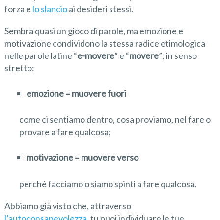
forza e
lo slancio
ai desideri stessi.
Sembra quasi un gioco di parole, ma emozione e
motivazione condividono la stessa radice etimologica
nelle parole latine “
e-movere
” e “
movere
”; in senso
stretto:
e
mozione
=
muovere fuori
come ci sentiamo dentro, cosa proviamo, nel fare o
provare a fare qualcosa;
motivazione
=
muovere verso
perché facciamo o siamo spinti a fare qualcosa.
Abbiamo già visto che, attraverso
l’autoconsapevolezza
, tu puoi individuare le tue