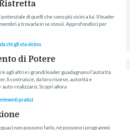
Ristretta
otenziale di quelli che sono più vicini a lui. Il leader
 membri a trovarla in se stessi. Approfondisci per
a chi gli sta vicino
ento di Potere
ere agli altri e i grandi leader guadagnano l’autorità
r, li costruisce, da loro risorse, autorità e
r auto-realizzarsi. Scopri allora
rimenti pratici
zione
 seguaci non possono farlo, né possono i programmi