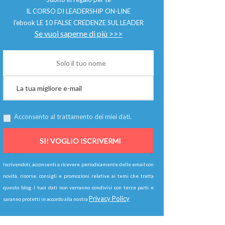
IL CORSO DI LEADERSHIP ON-LINE
l'ebook LE 10 FALSE CREDENZE SUL LEADER
Se vuoi saperne di più >>>
Acconsento al trattamento dei miei dati.
Iscrivendoti, acconsenti a ricevere periodicamente delle email con
novità, risorse, consigli e promozioni relative ai temi che tratta
questo blog. I tuoi dati non verranno condivisi con terze parti e
Privacy Policy
saranno protetti in accordo alla nostra