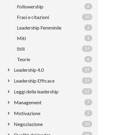
Followership
6
Frasi e citazioni
20
Leadership Femminile
2
Miti
1
Stili
14
Teorie
6
Leadership 4.0
19
Leadership Efficace
22
Leggi della leadership
22
Management
7
Motivazione
2
Negoziazione
10
Qualità del leader
26