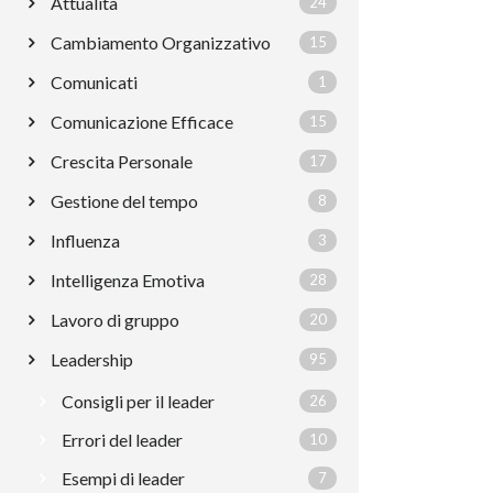
Attualità
24
Cambiamento Organizzativo
15
Comunicati
1
Comunicazione Efficace
15
Crescita Personale
17
Gestione del tempo
8
Influenza
3
Intelligenza Emotiva
28
Lavoro di gruppo
20
Leadership
95
Consigli per il leader
26
Errori del leader
10
Esempi di leader
7