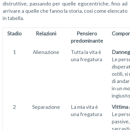
distruttive, passando per quelle egocentriche, fino ad
arrivare a quelle che fanno la storia, così come elencato
in tabella.
Stadio
Relazioni
Pensiero
Compor
predominante
1
Alienazione
Tutta la vita è
Danneg
una fregatura
Le pers
dispera
ostili, s
di andar
in un m
ingiusto
2
Separazione
La mia vita è
Vittima 
una fregatura
Le pers
passive,
sarcast