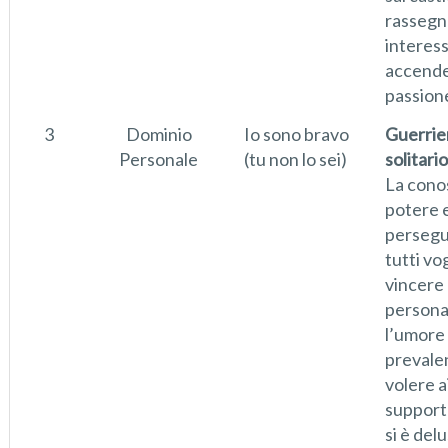
rassegn
interes
accende
passion
3
Dominio
Io sono bravo
Guerrie
Personale
(tu non lo sei)
solitario
La cono
potere e
perseg
tutti vo
vincere
persona
l’umore
prevalen
volere a
support
si è delu