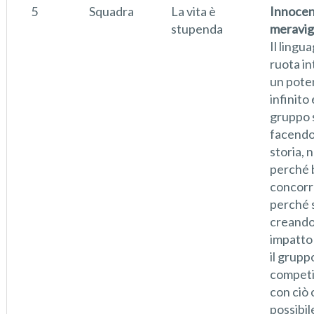
5
Squadra
La vita è
Innoce
stupenda
meravig
Il lingu
ruota in
un pote
infinito 
gruppo 
facendo
storia, 
perché 
concorr
perché 
creando
impatto 
il gruppo
competi
con ciò 
possibil