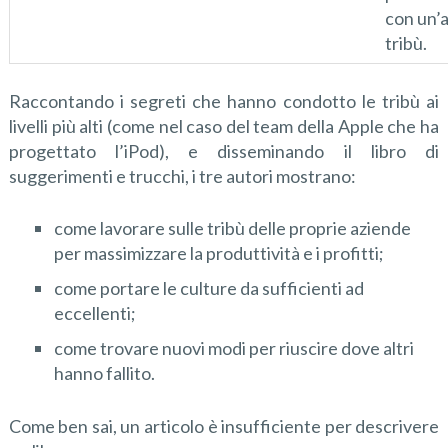
con un’a
tribù.
Raccontando i segreti che hanno condotto le tribù ai
livelli più alti (come nel caso del team della Apple che ha
progettato l’iPod), e disseminando il libro di
suggerimenti e trucchi, i tre autori mostrano:
come lavorare sulle tribù delle proprie aziende
per massimizzare la produttività e i profitti;
come portare le culture da sufficienti ad
eccellenti;
come trovare nuovi modi per riuscire dove altri
hanno fallito.
Come ben sai, un articolo è insufficiente per descrivere