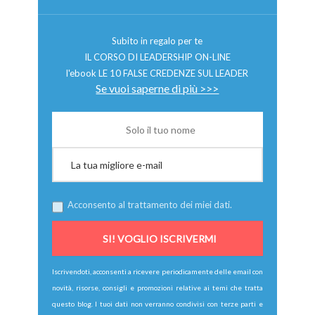
Subito in regalo per te
IL CORSO DI LEADERSHIP ON-LINE
l'ebook LE 10 FALSE CREDENZE SUL LEADER
Se vuoi saperne di più >>>
Acconsento al trattamento dei miei dati.
Iscrivendoti, acconsenti a ricevere periodicamente delle email con
novità, risorse, consigli e promozioni relative ai temi che tratta
questo blog. I tuoi dati non verranno condivisi con terze parti e