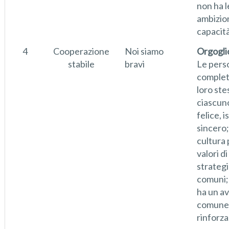
non ha l
ambizion
capacità
4
Cooperazione
Noi siamo
Orgoglio
stabile
bravi
Le pers
comple
loro ste
ciascun
felice, i
sincero;
cultura 
valori di
strateg
comuni; 
ha un a
comune 
rinforza