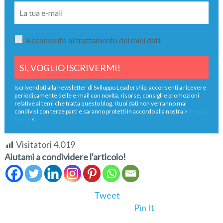
Acconsento al trattamento dei miei dati.
Iscrivendoti alla newsletter di Sviluppo Leadership, acconsenti a ricevere
periodicamente delle e-mail con novità, risorse, consigli e promozioni
relative ai temi che tratta questo blog. I tuoi dati non verranno mai
condivisi con terze parti e saranno protetti in accordo alla nostra >
Privacy
Policy
<
Visitatori
4.019
Aiutami a condividere l'articolo!
Tweet
Pin It