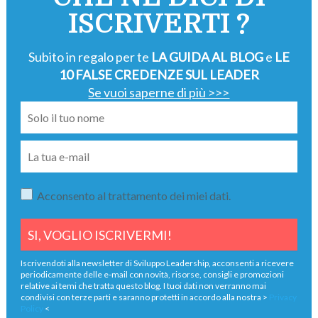
ISCRIVERTI ?
Subito in regalo per te
LA GUIDA AL BLOG
e
LE
10 FALSE CREDENZE SUL LEADER
Se vuoi saperne di più >>>
Acconsento al trattamento dei miei dati.
Iscrivendoti alla newsletter di Sviluppo Leadership, acconsenti a ricevere
periodicamente delle e-mail con novità, risorse, consigli e promozioni
relative ai temi che tratta questo blog. I tuoi dati non verranno mai
condivisi con terze parti e saranno protetti in accordo alla nostra >
Privacy
Policy
<