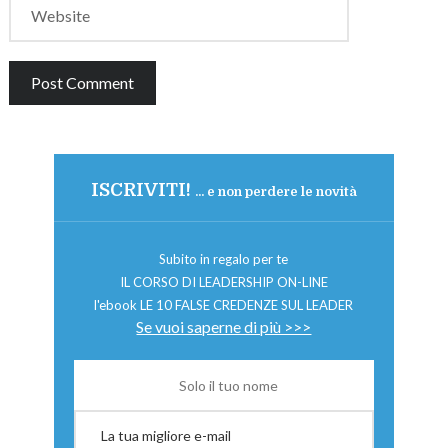
ISCRIVITI!
... e non perdere le novità
Subito in regalo per te
IL CORSO DI LEADERSHIP ON-LINE
l'ebook LE 10 FALSE CREDENZE SUL LEADER
Se vuoi saperne di più >>>