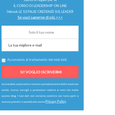
IL CORSO DI LEADERSHIP ON-LINE
l'ebook LE 10 FALSE CREDENZE SUL LEADER
Se vuoi saperne di più >>>
Acconsento al trattamento dei miei dati.
Iscrivendoti, acconsenti a ricevere periodicamente delle email con
novità, risorse, consigli e promozioni relative ai temi che tratta
questo blog. I tuoi dati non verranno condivisi con terze parti e
Privacy Policy
saranno protetti in accordo alla nostra