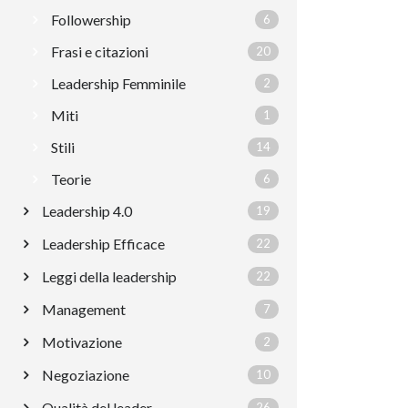
Followership
6
Frasi e citazioni
20
Leadership Femminile
2
Miti
1
Stili
14
Teorie
6
Leadership 4.0
19
Leadership Efficace
22
Leggi della leadership
22
Management
7
Motivazione
2
Negoziazione
10
Qualità del leader
26