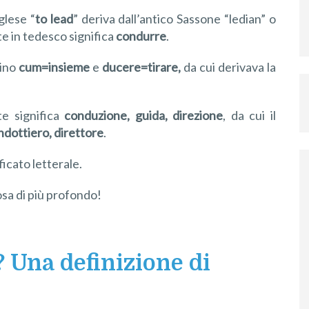
glese “
to lead
” deriva dall’antico Sassone “ledian” o
e in tedesco significa
condurre
.
tino
cum=insieme
e
ducere=tirare,
da cui derivava la
te significa
conduzione, guida, direzione
, da cui il
dottiero, direttore
.
icato letterale.
sa di più profondo!
? Una definizione di