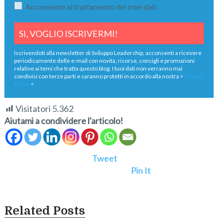
Acconsento al trattamento dei miei dati.
Iscrivendoti alla newsletter di Sviluppo Leadership, acconsenti a ricevere
periodicamente delle e-mail con novità, risorse, consigli e promozioni
relative ai temi che tratta questo blog. I tuoi dati non verranno mai
condivisi con terze parti e saranno protetti in accordo alla nostra >
Privacy
Policy
<
Visitatori
5.362
Aiutami a condividere l'articolo!
Tweet
Pin It
Related Posts