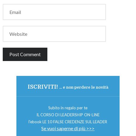
ISCRIVITI!
... e non perdere le novità
Subito in regalo per te
IL CORSO DI LEADERSHIP ON-LINE
l'ebook LE 10 FALSE CREDENZE SUL LEADER
Se vuoi saperne di più >>>