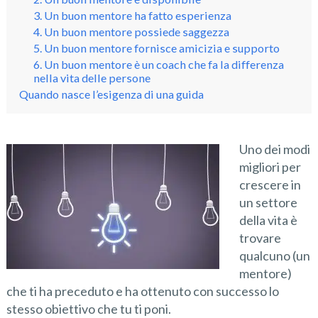
3. Un buon mentore ha fatto esperienza
4. Un buon mentore possiede saggezza
5. Un buon mentore fornisce amicizia e supporto
6. Un buon mentore è un coach che fa la differenza
nella vita delle persone
Quando nasce l’esigenza di una guida
Uno dei modi
migliori per
crescere in
un settore
della vita è
trovare
qualcuno (un
mentore)
che ti ha preceduto e ha ottenuto con successo lo
stesso obiettivo che tu ti poni.