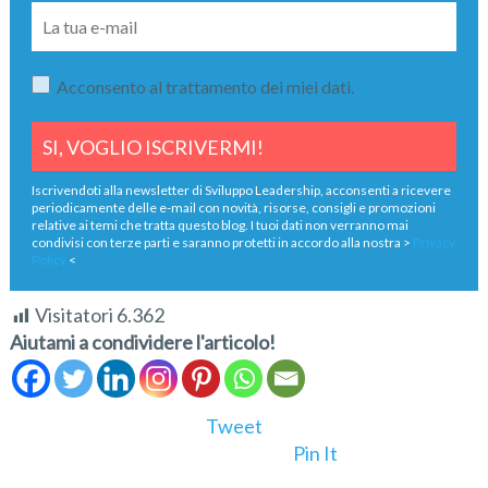
Acconsento al trattamento dei miei dati.
Iscrivendoti alla newsletter di Sviluppo Leadership, acconsenti a ricevere
periodicamente delle e-mail con novità, risorse, consigli e promozioni
relative ai temi che tratta questo blog. I tuoi dati non verranno mai
condivisi con terze parti e saranno protetti in accordo alla nostra >
Privacy
Policy
<
Visitatori
6.362
Aiutami a condividere l'articolo!
Tweet
Pin It