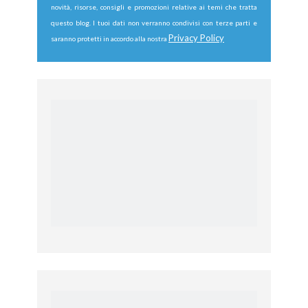
novità, risorse, consigli e promozioni relative ai temi che tratta
questo blog. I tuoi dati non verranno condivisi con terze parti e
Privacy Policy
saranno protetti in accordo alla nostra