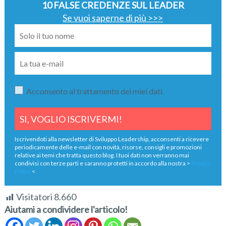
10 FALSE CREDENZE SUL LEADER
Se vuoi saperne di più >>>
Acconsento al trattamento dei miei dati.
Iscrivendoti alla newsletter di Sviluppo Leadership, acconsenti a ricevere
periodicamente delle e-mail con novità, risorse, consigli e promozioni
relative ai temi che tratta questo blog. I tuoi dati non verranno mai
condivisi con terze parti e saranno protetti in accordo alla nostra >
Privacy
Policy
<
Visitatori
8.660
Aiutami a condividere l'articolo!