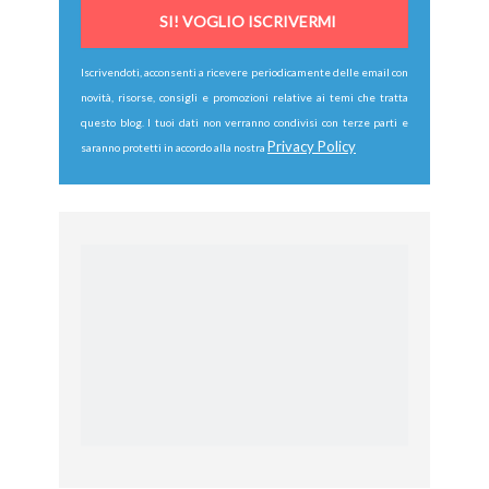
Iscrivendoti, acconsenti a ricevere periodicamente delle email con
novità, risorse, consigli e promozioni relative ai temi che tratta
questo blog. I tuoi dati non verranno condivisi con terze parti e
Privacy Policy
saranno protetti in accordo alla nostra