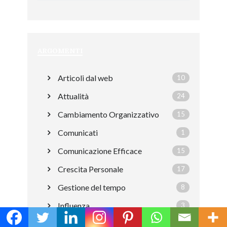
ARGOMENTI
Articoli dal web
10
Attualità
24
Cambiamento Organizzativo
15
Comunicati
1
Comunicazione Efficace
15
Crescita Personale
17
Gestione del tempo
8
Influenza
3
Intelligenza Emotiva
28