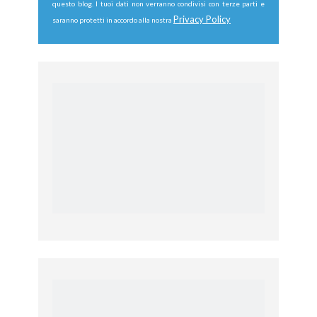
questo blog. I tuoi dati non verranno condivisi con terze parti e
Privacy Policy
saranno protetti in accordo alla nostra