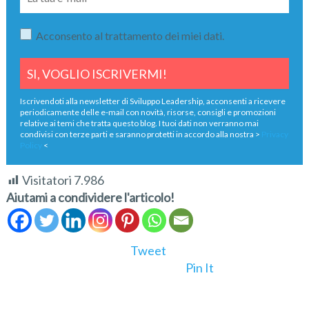
Acconsento al trattamento dei miei dati.
Iscrivendoti alla newsletter di Sviluppo Leadership, acconsenti a ricevere
periodicamente delle e-mail con novità, risorse, consigli e promozioni
relative ai temi che tratta questo blog. I tuoi dati non verranno mai
condivisi con terze parti e saranno protetti in accordo alla nostra >
Privacy
Policy
<
Visitatori
7.986
Aiutami a condividere l'articolo!
Tweet
Pin It