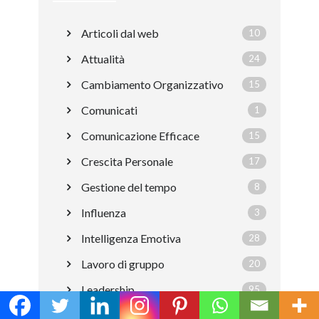
Articoli dal web
10
Attualità
24
Cambiamento Organizzativo
15
Comunicati
1
Comunicazione Efficace
15
Crescita Personale
17
Gestione del tempo
8
Influenza
3
Intelligenza Emotiva
28
Lavoro di gruppo
20
Leadership
95
Consigli per il leader
26