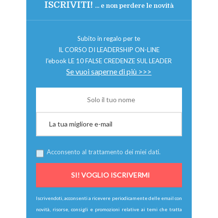
ISCRIVITI!
... e non perdere le novità
Subito in regalo per te
IL CORSO DI LEADERSHIP ON-LINE
l'ebook LE 10 FALSE CREDENZE SUL LEADER
Se vuoi saperne di più >>>
Acconsento al trattamento dei miei dati.
Iscrivendoti, acconsenti a ricevere periodicamente delle email con
novità, risorse, consigli e promozioni relative ai temi che tratta