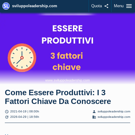
menu
sviluppoleadership.com
Quota
share
Menu
Come Essere Produttivi: I 3
Fattori Chiave Da Conoscere
schedule
person
2021-04-19 | 08:00h
sviluppoleadership.com
update
domain
2026-04-29 | 18:56h
sviluppoleadership.com