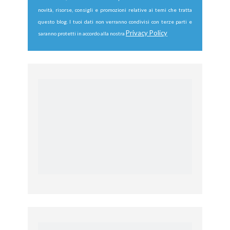
novità, risorse, consigli e promozioni relative ai temi che tratta
questo blog. I tuoi dati non verranno condivisi con terze parti e
Privacy Policy
saranno protetti in accordo alla nostra