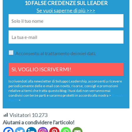
10 FALSE CREDENZE SUL LEADER
Se vuoi saperne di più >>>
Acconsento al trattamento dei miei dati.
Iscrivendoti alla newsletter di Sviluppo Leadership, acconsenti a ricevere
periodicamente delle e-mail con novità, risorse, consigli e promozioni
relative ai temi che tratta questo blog. I tuoi dati non verranno mai
condivisi con terze parti e saranno protetti in accordo alla nostra >
Privacy
Policy
<
Visitatori
10.273
Aiutami a condividere l'articolo!