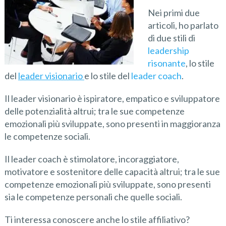
Nei primi due
articoli, ho parlato
di due stili di
leadership
risonante
, lo stile
del
leader visionario
e lo stile del
leader coach
.
Il leader visionario è ispiratore, empatico e sviluppatore
delle potenzialità altrui; tra le sue competenze
emozionali più sviluppate, sono presenti in maggioranza
le competenze sociali.
Il leader coach è stimolatore, incoraggiatore,
motivatore e sostenitore delle capacità altrui; tra le sue
competenze emozionali più sviluppate, sono presenti
sia le competenze personali che quelle sociali.
Ti interessa conoscere anche lo stile affiliativo?