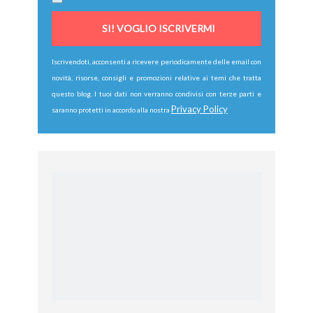
Iscrivendoti, acconsenti a ricevere periodicamente delle email con
novità, risorse, consigli e promozioni relative ai temi che tratta
questo blog. I tuoi dati non verranno condivisi con terze parti e
Privacy Policy
saranno protetti in accordo alla nostra