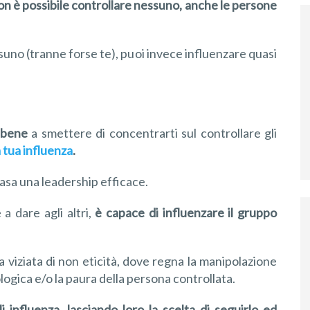
o
n è possibile controllare
nessuno
,
anche le persone
uno (tranne forse te), puoi invece influenzare quasi
 bene
a smettere di concentrarti sul controllare gli
 tua influenza
.
i basa una leadership efficace.
 a dare agli altri,
è capace di
influenzare il gruppo
a viziata di non eticità, dove regna la manipolazione
ologica e/o la paura della persona controllata.
li influenza, lasciando loro la scelta di seguirlo ed