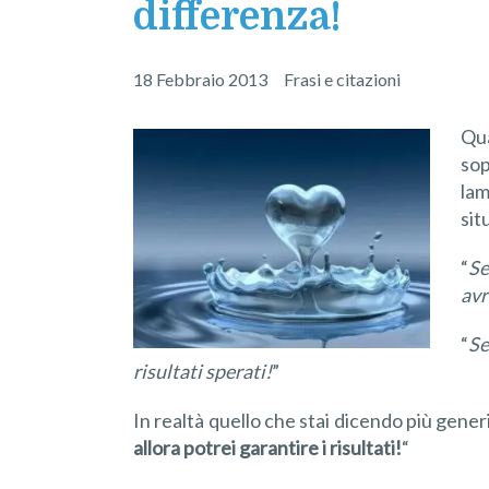
differenza!
18 Febbraio 2013
Frasi e citazioni
Qua
sop
lam
sit
“
Se
avr
“
Se
risultati sperati!
”
In realtà quello che stai dicendo più gene
allora potrei
garantire i risultati
!
“