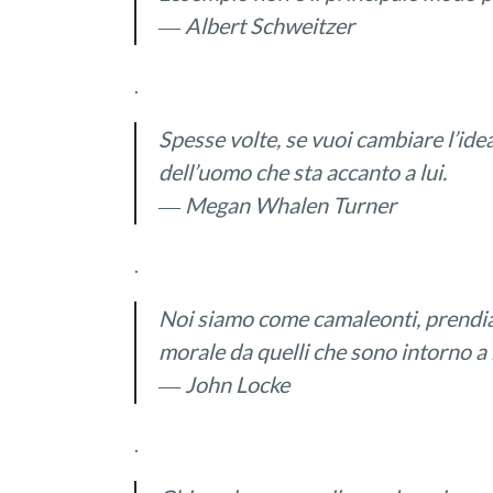
― Albert Schweitzer
.
Spess
e volte
, se vuoi cambiare
l’ide
del
l
’uomo
che sta
accanto a lu
i
.
― Megan Whalen Turner
.
Noi siamo come camaleonti, prendiam
morale da quelli che sono intorno a 
― John Locke
.