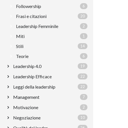
Followership
6
Frasi e citazioni
20
Leadership Femminile
2
Miti
1
Stili
14
Teorie
6
Leadership 4.0
19
Leadership Efficace
22
Leggi della leadership
22
Management
7
Motivazione
2
Negoziazione
10
Qualità del leader
26