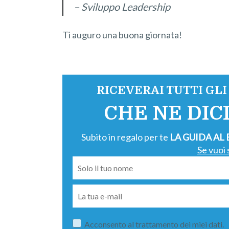
– Sviluppo Leadership
Ti auguro una buona giornata!
RICEVERAI TUTTI GL
CHE NE DICI
Subito in regalo per te
LA GUIDA AL
Se vuoi 
Acconsento al trattamento dei miei dati.