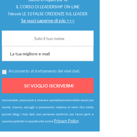
IL CORSO DI LEADERSHIP ON-LINE
l'ebook LE 10 FALSE CREDENZE SUL LEADER
Se vuoi saperne di più >>>
Acconsento al trattamento dei miei dati.
Iscrivendoti, acconsenti a ricevere periodicamente delle email con
novità, risorse, consigli e promozioni relative ai temi che tratta
questo blog. I tuoi dati non verranno condivisi con terze parti e
Privacy Policy
saranno protetti in accordo alla nostra