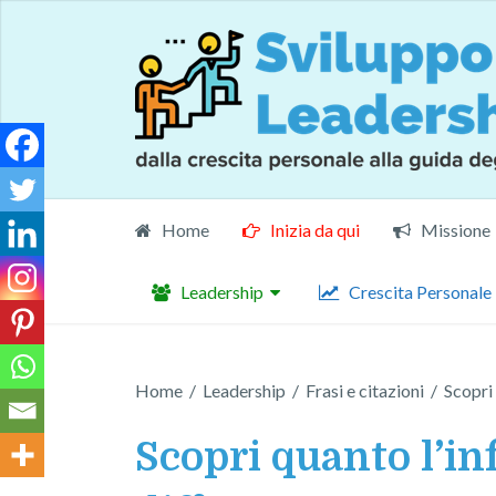
Home
Inizia da qui
Missione
Leadership
Crescita Personale
Home
/
Leadership
/
Frasi e citazioni
/
Scopri 
Scopri quanto l’inf