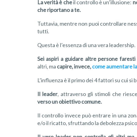
La verità è che
il controllo è un’illusione:
n
che riportano
a te
.
Tuttavia, mentre non puoi controllare ness
tutti.
Questa è l’essenza di una vera leadership.
Sei aspiri a guidare altre persone
faresti
altri, ma
capire, invece,
come
aumentare
l
a
L’influenza è il primo dei 4 fattori su cui s
Il leader
, attraverso gli stimoli che riesce
verso un obiettivo comune.
Il controllo invece può entrare in una zon
e/o il ricatto, sfruttando la debolezza psic
Il vero leader non controlla gli altri ma 