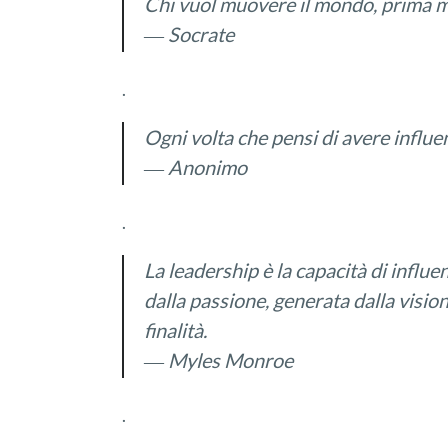
Chi vuol muovere il mondo
,
prima m
― Socrate
.
Ogni volta che pensi di avere influen
―
Anonimo
.
La leadership è
la capacità di
influen
dalla passione
,
generat
a
dalla visio
finalità
.
― Myles Monroe
.