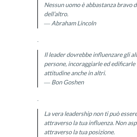
Nessun uomo
è abbastanza bravo d
dell’altro
.
―
Abraham Lincoln
.
I
l
leader
dovrebbe
influenzare gli alt
persone
,
incoraggia
rle
ed edifica
rle
attitudine
anche
in
altri.
― Bon Goshen
.
La vera leadership non ti può esser
attraverso la tua influenza. Non aspe
attraverso la tua posizione.