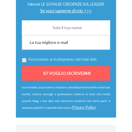
l'ebook LE 10 FALSE CREDENZE SUL LEADER
Se vuoi saperne di più >>>
Acconsento al trattamento dei miei dati.
Iscrivendoti, acconsenti a ricevere periodicamente delle email con
novità, risorse, consigli e promozioni relative ai temi che tratta
questo blog. I tuoi dati non verranno condivisi con terze parti e
Privacy Policy
saranno protetti in accordo alla nostra