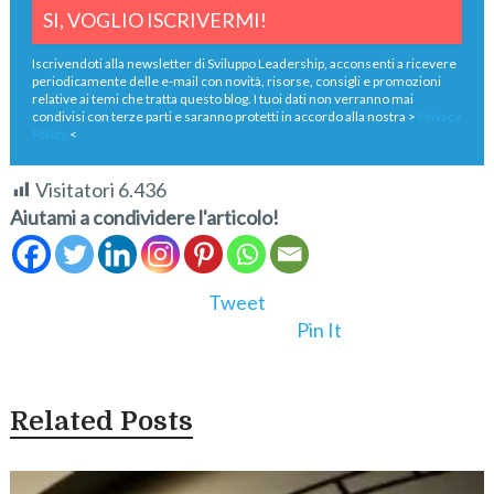
Iscrivendoti alla newsletter di Sviluppo Leadership, acconsenti a ricevere
periodicamente delle e-mail con novità, risorse, consigli e promozioni
relative ai temi che tratta questo blog. I tuoi dati non verranno mai
condivisi con terze parti e saranno protetti in accordo alla nostra >
Privacy
Policy
<
Visitatori
6.436
Aiutami a condividere l'articolo!
Tweet
Pin It
Related Posts