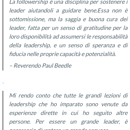
La f
ollowership
è una disciplina
per sostenere
i
leader
aiutandoli a
guidare
bene.
Essa
non è
sottomissione
,
ma la saggia e buona cura
dei
leader
,
fatta
per un senso
di gratitudine
per la
loro disponibilità
ad assumersi
le responsabilità
della leadership
,
e un senso
di speranza e di
fiducia nelle proprie capacità
e potenzialità.
–
R
everendo Paul Beedle
.
Mi rendo conto
che tutte le
grandi lezioni
di
leadership
che ho
imparato
sono venute da
esperienze dirette
in cui ho seguito altre
persone
.
Per essere
un grande leader
, è