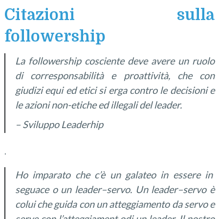
Citazioni sulla
followership
La followership cosciente deve avere un ruolo
di corresponsabilità e proattività, che con
giudizi equi ed etici si erga contro le decisioni e
le azioni non-etiche ed illegali del leader.
– Sviluppo Leaderhip
.
Ho imparato
che c’è un
galateo
in
essere in
seguace
o un leader
–
servo.
Un leader
–
servo
è
colui
che guida
con un atteggiamento
da
servo
e
serve
con l’atteggiament o
di un leader
.
Il nostro