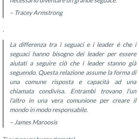
necessario
diventare un
grande seguace
.
–
Tracey Armstrong
.
La differenza tra
i seguaci
e i leader è
che i
seguaci
hanno bisogno dei leader
per essere
aiutati a
seguire
ciò che i leader
stanno già
seguendo
.
Questa relazione
assume la forma di
una
comune
risposta e
capacità ad una
chiamata
condivisa
.
Entrambi trovano
l’un
l’altro
in una
vera comunione
per creare il
mondo
in modo responsabile
.
– James Maroosis