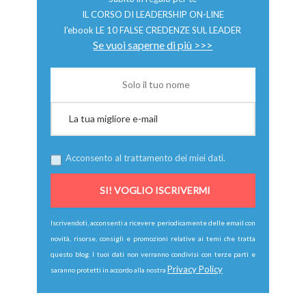
IL CORSO DI LEADERSHIP ON-LINE
l'ebook LE 10 FALSE CREDENZE SUL LEADER
Se vuoi saperne di più >>>
Acconsento al trattamento dei miei dati.
Iscrivendoti, acconsenti a ricevere periodicamente delle email con
novità, risorse, consigli e promozioni relative ai temi che tratta
questo blog. I tuoi dati non verranno condivisi con terze parti e
Privacy Policy
saranno protetti in accordo alla nostra