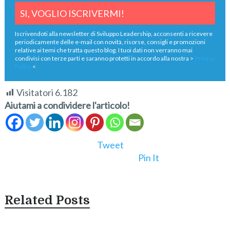
Iscrivendoti alla newsletter di Sviluppo Leadership, acconsenti a ricevere
periodicamente delle e-mail con novità, risorse, consigli e promozioni
relative ai temi che tratta questo blog. I tuoi dati non verranno mai
condivisi con terze parti e saranno protetti in accordo alla nostra >
Privacy
Policy
<
Visitatori
6.182
Aiutami a condividere l'articolo!
Tweet
Pin It
Related Posts