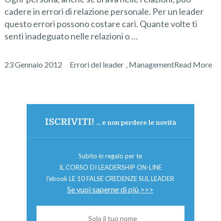
cadere in errori di relazione personale. Per un leader
questo errori possono costare cari. Quante volte ti
senti inadeguato nelle relazioni o …
23 Gennaio 2012
Errori del leader
,
Management
Read More
ISCRIVITI!
... e non perdere le novità
Subito in regalo per te
IL CORSO DI LEADERSHIP ON-LINE
l'ebook LE 10 FALSE CREDENZE SUL LEADER
Se vuoi saperne di più >>>