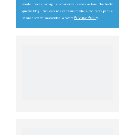
novità, risorse, consigli e promozioni relative ai temi che tratta
questo blog. I tuoi dati non verranno condivisi con terze parti e
Privacy Policy
saranno protetti in accordo alla nostra