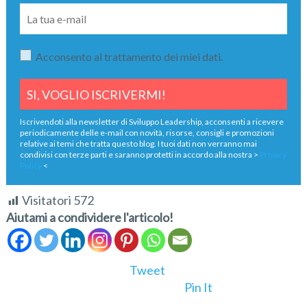
Acconsento al trattamento dei miei dati.
Iscrivendoti alla newsletter di Sviluppo Leadership, acconsenti a ricevere
periodicamente delle e-mail con novità, risorse, consigli e promozioni
relative ai temi che tratta questo blog. I tuoi dati non verranno mai
condivisi con terze parti e saranno protetti in accordo alla nostra >
Privacy
Policy
<
Visitatori
572
Aiutami a condividere l'articolo!
Tweet
Pin It