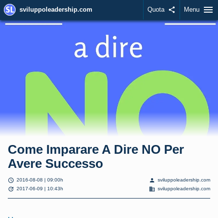
menu
sviluppoleadership.com
Quota
share
Menu
Come Imparare A Dire NO Per
Avere Successo
schedule
person
2016-08-08 | 09:00h
sviluppoleadership.com
update
domain
2017-06-09 | 10:43h
sviluppoleadership.com