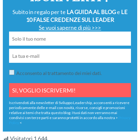
Subito in regalo per te
LA GUIDA AL BLOG
e
LE
10 FALSE CREDENZE SUL LEADER
Se vuoi saperne di più >>>
Acconsento al trattamento dei miei dati.
Iscrivendoti alla newsletter di Sviluppo Leadership, acconsenti a ricevere
periodicamente delle e-mail con novità, risorse, consigli e promozioni
relative ai temi che tratta questo blog. I tuoi dati non verranno mai
condivisi con terze parti e saranno protetti in accordo alla nostra >
Privacy
Policy
<
Visitatori
1.644