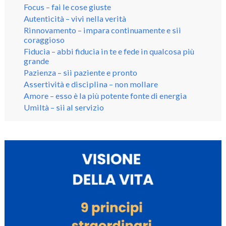
Focus – fai le cose giuste
Autenticità – vivi nella verità
Rinnovamento – impara continuamente e sii
coraggioso
Fiducia – abbi fiducia in te e fede in qualcosa più
grande
Pazienza – sii paziente e pronto
Assertività e disciplina – non mollare
Amore – esso è la più potente fonte di energia
Umiltà – sii al servizio