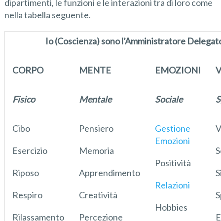
dipartimenti, le funzioni e le interazioni tra di loro come
nella tabella seguente.
Io (Coscienza) sono l’Amministratore Delegat
CORPO
MENTE
EMOZIONI
V
Fisico
Mentale
Sociale
S
Cibo
Pensiero
Gestione
V
Emozioni
Esercizio
Memoria
S
Positività
Riposo
Apprendimento
S
Relazioni
Respiro
Creatività
S
Hobbies
Rilassamento
Percezione
E