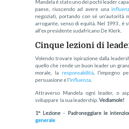
Mandela è stato uno dei pochi leader capa
paese, riuscendo ad avere una
influen
negoziati, portando con sé un’autorità 
arrogante, senso di equità. Nel 1993 , è 
all’ex presidente sudafricano De Klerk.
Cinque lezioni di lead
Volendo trovare ispirazione dalla leader
quello che rende un buon leader un grand
morale, la
responsabilità
, l’impegno p
persuasione e l’
influenza
.
Attraverso Mandela ogni leader, o asp
sviluppare la sua leadership.
Vediamole!
1° Lezione
–
Padroneggiare le intenzio
generale