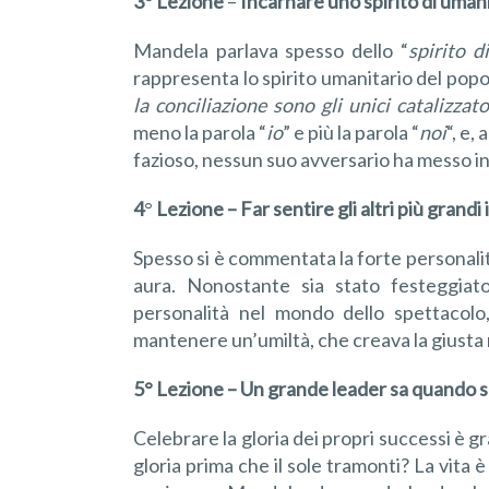
3° Lezione
–
Incarna
re
uno spirito di uman
Mandela parlava spesso dello “
spirito d
rappresenta lo spirito umanitario del popo
la conciliazione sono gli unici
catalizz
ato
meno la parola “
io
” e più la parola “
noi
“, e,
fazioso, nessun suo avversario ha messo in 
4
°
Lezione –
Far sentire gli altri più grand
Spesso si è commentata la forte personali
aura. Nonostante sia stato festeggiato 
personalità nel mondo dello spettacolo
mantenere un’umiltà, che creava la giusta 
5° Lezione –
Un grande leader sa quando 
Celebrare la gloria dei propri successi è g
gloria prima che il sole tramonti? La vita 