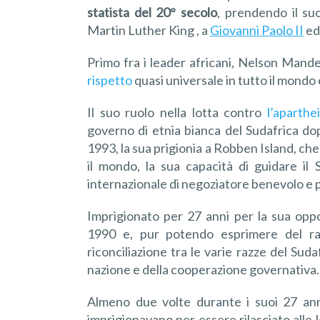
statista del 20° secolo
, prendendo il su
Martin Luther King , a
Giovanni Paolo II
ed 
Primo fra i leader africani, Nelson Mandel
rispetto
quasi universale in tutto il mondo e
Il suo ruolo nella lotta contro
l’aparthe
governo di etnia bianca del Sudafrica dop
1993, la sua prigionia a Robben Island, che 
il mondo, la sua capacità di guidare il S
internazionale di negoziatore benevolo e p
Imprigionato per 27 anni per la sua oppo
1990 e, pur potendo esprimere del ran
riconciliazione tra le varie razze del Suda
nazione e della cooperazione governativa.
Almeno due volte durante i suoi 27 anni 
imprigionavano per essere rilasciato alle l