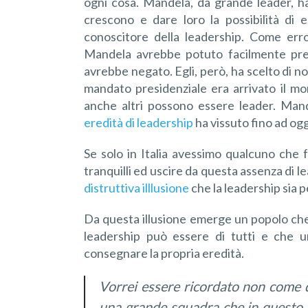
ogni cosa. Mandela, da grande leader, h
crescono e dare loro la possibilità di
conoscitore della leadership. Come err
Mandela avrebbe potuto facilmente pres
avrebbe negato. Egli, però, ha scelto di n
mandato presidenziale era arrivato il m
anche altri possono essere leader. Mand
eredità di leadership
ha vissuto fino ad ogg
Se solo in Italia avessimo qualcuno che 
tranquilli ed uscire da questa assenza di 
distruttiva illlusione
che la leadership sia 
Da questa illusione emerge un popolo ch
leadership può essere di tutti e che u
consegnare la propria eredità.
Vorrei essere ricordato non come q
una grande squadra che in questo p