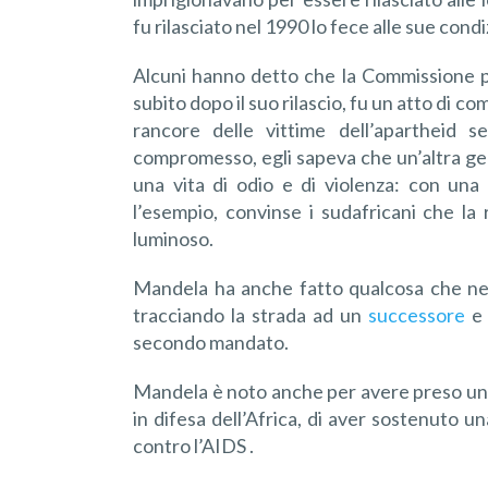
fu rilasciato nel 1990 lo fece alle sue condi
Alcuni hanno detto che la Commissione pe
subito dopo il suo rilascio, fu un atto di 
rancore delle vittime dell’apartheid s
compromesso, egli sapeva che un’altra ge
una vita di odio e di violenza: con una
l’esempio, convinse i sudafricani che la
luminoso.
Mandela ha anche fatto qualcosa che ness
tracciando la strada ad un
successore
e 
secondo mandato.
Mandela è noto anche per avere preso una
in difesa dell’Africa, di aver sostenuto u
contro l’AIDS .