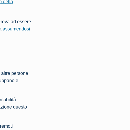
o della
 prova ad essere
ra
assumendosi
 altre persone
luppano e
’abilità
azione questo
 remoti