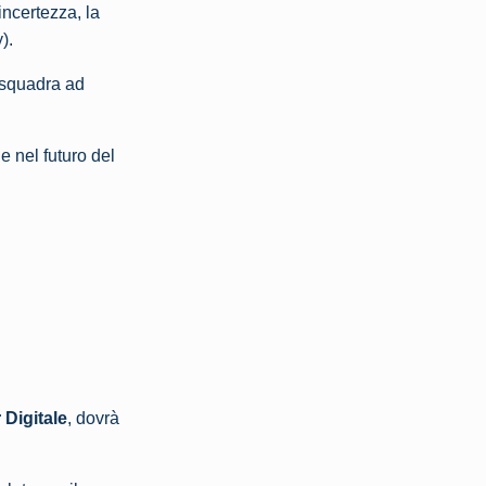
incertezza, la
).
a squadra ad
 nel futuro del
 Digitale
, dovrà