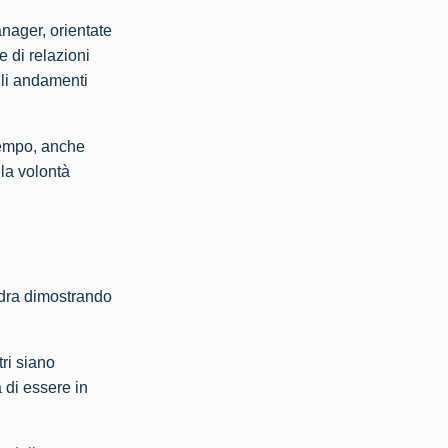
anager, orientate
e di relazioni
gli andamenti
tempo, anche
lla volontà
adra dimostrando
ri siano
 di essere in