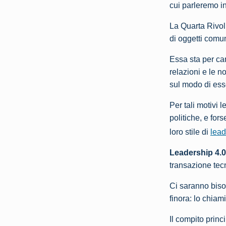
cui parleremo i
La Quarta Rivol
di oggetti comuni
Essa sta per cam
relazioni e le n
sul modo di ess
Per tali motivi l
politiche, e for
loro stile di
lea
Leadership 4.0
transazione tec
Ci saranno biso
finora: lo chia
Il compito princ