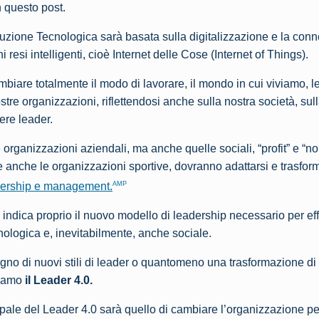
n questo post.
uzione Tecnologica sarà basata sulla digitalizzazione e la conn
 resi intelligenti, cioè Internet delle Cose (Internet of Things).
biare totalmente il modo di lavorare, il mondo in cui viviamo, l
ostre organizzazioni, riflettendosi anche sulla nostra società, sul
ere leader.
e organizzazioni aziendali, ma anche quelle sociali, “profit” e “no 
se anche le organizzazioni sportive, dovranno adattarsi e trasfor
AMP
dership e management.
indica proprio il nuovo modello di leadership necessario per ef
nologica e, inevitabilmente, anche sociale.
gno di nuovi stili di leader o quantomeno una trasformazione di 
miamo
il Leader 4.0.
ipale del Leader 4.0 sarà quello di cambiare l’organizzazione pe