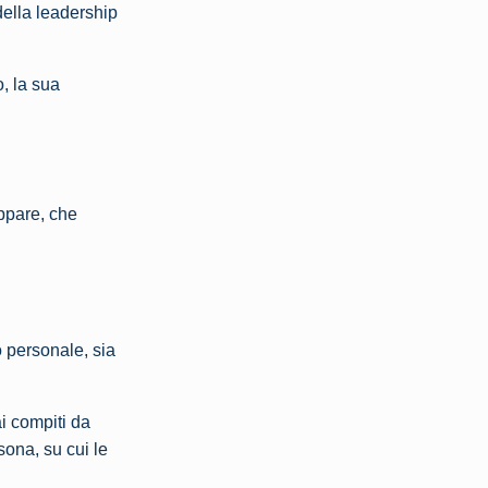
della leadership
o, la sua
uppare, che
 personale, sia
ai compiti da
ona, su cui le