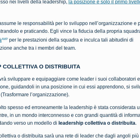
so nei livelli della leadership,
la posizione è solo il primo livell
i assume le responsabilità per lo sviluppo nell’organizzazione e
trandolo e praticando. Egli vince la fiducia della propria squad
AMP
à
per le prestazioni della squadra e inculca tali abitudini di
zione anche tra i membri del team.
 COLLETTIVA O DISTRIBUITA
vrà sviluppare e equipaggiare come leader i suoi collaboratori e
ione, guidandoli in una posizione in cui essi apprendono, si svi
 (Trasformare l’organizzazione).
lto spesso ed erroneamente la leadership è stata considerata un
ntre, in un mondo interconnesso e con grandi quantità di inform
ndando verso un modello di
leadership collettiva o distribuita
.
llettiva o distribuita sarà una rete di leader che dagli angoli più