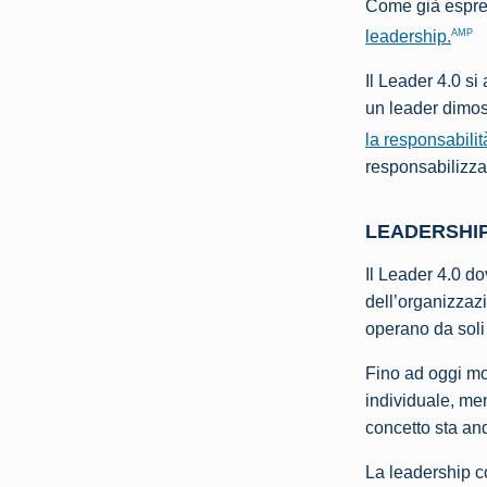
Come già espres
AMP
leadership.
Il Leader 4.0 s
un leader dimos
la responsabilit
responsabilizza
LEADERSHIP
Il Leader 4.0 do
dell’organizzaz
operano da soli
Fino ad oggi mo
individuale, me
concetto sta a
La leadership co