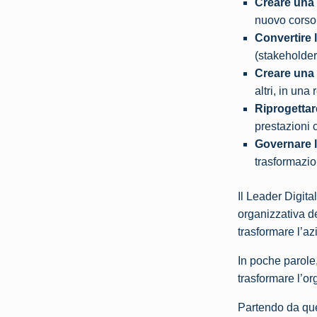
Creare una 
nuovo corso
Convertire 
(stakeholder
Creare una l
altri, in una 
Riprogettare
prestazioni 
Governare l
trasformazio
Il Leader Digit
organizzativa de
trasformare l’a
In poche parole
trasformare l’o
Partendo da que